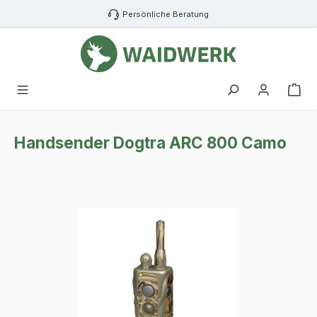
Zum Hauptinhalt springen
Persönliche Beratung
War
Handsender Dogtra ARC 800 Camo
Bildergalerie überspringen