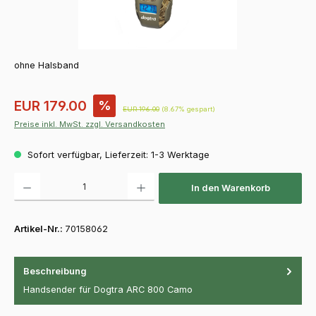
ohne Halsband
Verkaufspreis:
EUR 179.00
%
Regulärer Preis:
EUR 196.00
(8.67% gespart)
Preise inkl. MwSt. zzgl. Versandkosten
Sofort verfügbar, Lieferzeit: 1-3 Werktage
Produkt Anzahl: Gib den gewünschten Wert ein oder benutze die Schaltfläch
In den Warenkorb
Artikel-Nr.:
70158062
Beschreibung
Handsender für Dogtra ARC 800 Camo