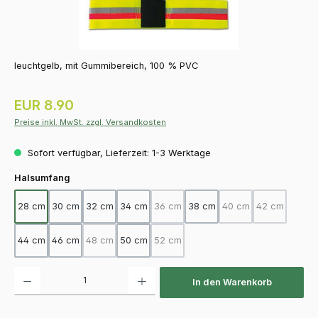
leuchtgelb, mit Gummibereich, 100 % PVC
Regulärer Preis:
EUR 8.90
Preise inkl. MwSt. zzgl. Versandkosten
Sofort verfügbar, Lieferzeit: 1-3 Werktage
auswählen
Halsumfang
28 cm
30 cm
32 cm
34 cm
36 cm
38 cm
40 cm
42 cm
(Diese Option ist zurzeit nicht verfügba
(Diese Option ist zurz
(Diese Option
44 cm
46 cm
48 cm
50 cm
52 cm
(Diese Option ist zurzeit nicht verfügbar.)
(Diese Option ist zurzeit nicht verfügba
Produkt Anzahl: Gib den gewünschten Wert ein oder benutze die Schaltfläch
In den Warenkorb