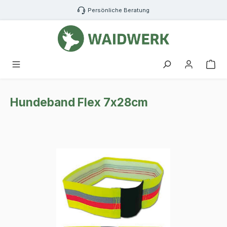
Zum Hauptinhalt springen
Persönliche Beratung
War
Hundeband Flex 7x28cm
Bildergalerie überspringen