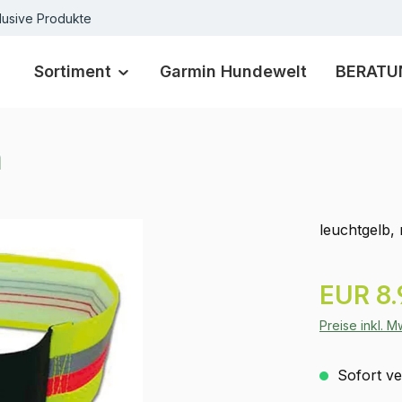
lusive Produkte
Sortiment
Garmin Hundewelt
BERATU
m
leuchtgelb,
Regulärer Pr
EUR 8.
Preise inkl. 
Sofort ver