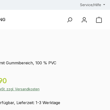
Service/Hilfe
NG
Ware
 mit Gummibereich, 100 % PVC
eis:
90
MwSt. zzgl. Versandkosten
fügbar, Lieferzeit: 1-3 Werktage