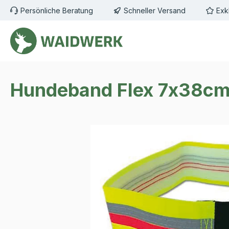
Persönliche Beratung
Schneller Versand
Exk
m Hauptinhalt springen
Zur Suche springen
Zur Hauptnavigation springen
Hundeband Flex 7x38c
Bildergalerie überspringen