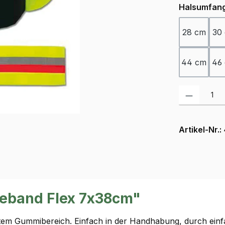
Halsumfan
28 cm
30
44 cm
46
Produkt Anzah
Artikel-Nr.:
eband Flex 7x38cm"
etem Gummibereich. Einfach in der Handhabung, durch ein