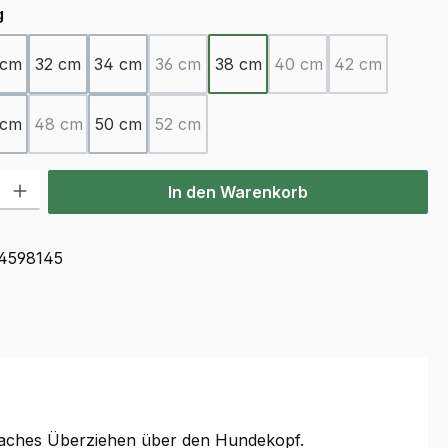
auswählen
g
 cm
32 cm
34 cm
36 cm
38 cm
40 cm
42 cm
(Diese Option ist zurzeit nicht verfügbar.)
(Diese Option ist zurzei
(Diese Option 
 cm
48 cm
50 cm
52 cm
(Diese Option ist zurzeit nicht verfügbar.)
(Diese Option ist zurzeit nicht verfügbar.)
l: Gib den gewünschten Wert ein oder benutze die Schaltflächen u
In den Warenkorb
4598145
faches Überziehen über den Hundekopf.