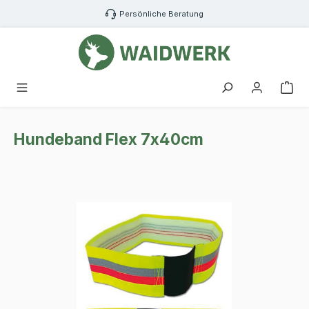
Zum Hauptinhalt springen
Persönliche Beratung
War
Hundeband Flex 7x40cm
Bildergalerie überspringen