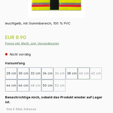
leuchtgelb, mit Gummibereich, 100 % PVC
Regulärer Preis:
EUR 8.90
Preise inkl. MwSt. zzgl. Versandkosten
Nicht vorrätig
auswählen
Halsumfang
28 cm
30 cm
32 cm
34 cm
36 cm
38 cm
40 cm
42 cm
(Diese Option ist zurzeit nicht verfügba
(Diese Option ist zurz
(Diese Option
44 cm
46 cm
48 cm
50 cm
52 cm
(Diese Option ist zurzeit nicht verfügbar.)
(Diese Option ist zurzeit nicht verfügba
Benachrichtige mich, sobald das Produkt wieder auf Lager
ist.
Ihre E-Mail-Adresse