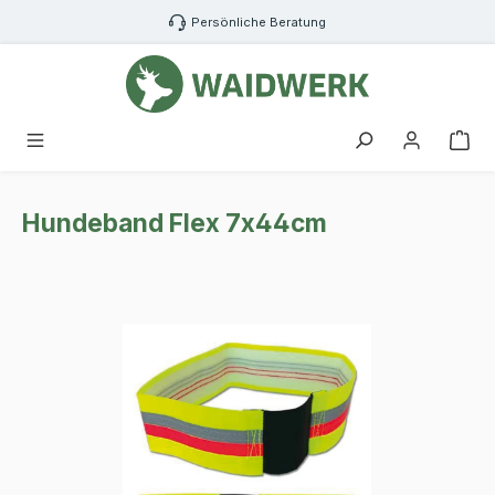
Zum Hauptinhalt springen
Persönliche Beratung
War
Hundeband Flex 7x44cm
Bildergalerie überspringen