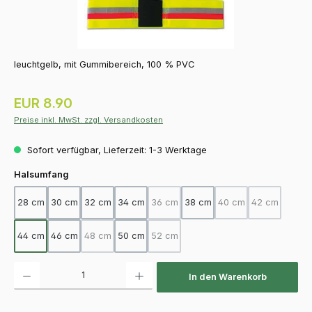
leuchtgelb, mit Gummibereich, 100 % PVC
Regulärer Preis:
EUR 8.90
Preise inkl. MwSt. zzgl. Versandkosten
Sofort verfügbar, Lieferzeit: 1-3 Werktage
auswählen
Halsumfang
28 cm
30 cm
32 cm
34 cm
36 cm
38 cm
40 cm
42 cm
(Diese Option ist zurzeit nicht verfügba
(Diese Option ist zurz
(Diese Option
44 cm
46 cm
48 cm
50 cm
52 cm
(Diese Option ist zurzeit nicht verfügbar.)
(Diese Option ist zurzeit nicht verfügba
Produkt Anzahl: Gib den gewünschten Wert ein oder benutze die Schaltfläch
In den Warenkorb