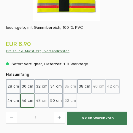
leuchtgelb, mit Gummibereich, 100 % PVC
Regulärer Preis:
EUR 8.90
Preise inkl. MwSt. zzgl. Versandkosten
Sofort verfügbar, Lieferzeit: 1-3 Werktage
auswählen
Halsumfang
28 cm
30 cm
32 cm
34 cm
36 cm
38 cm
40 cm
42 cm
(Diese Option ist zurzeit nicht verfügba
(Diese Option ist zurz
(Diese Option
44 cm
46 cm
48 cm
50 cm
52 cm
(Diese Option ist zurzeit nicht verfügbar.)
(Diese Option ist zurzeit nicht verfügba
Produkt Anzahl: Gib den gewünschten Wert ein oder benutze die Schaltfläch
In den Warenkorb