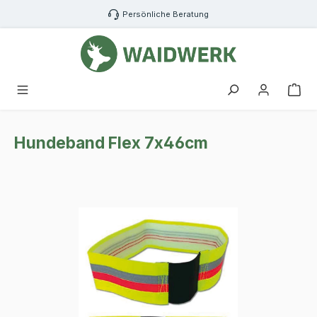
Zum Hauptinhalt springen
Persönliche Beratung
War
Hundeband Flex 7x46cm
Bildergalerie überspringen