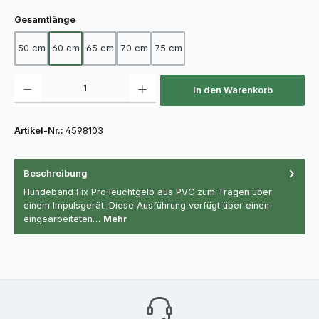
auswählen
Gesamtlänge
50 cm
60 cm
65 cm
70 cm
75 cm
Produkt Anzahl: Gib den gewünschten Wert ein oder benutze die Schaltfläch
In den Warenkorb
Artikel-Nr.:
4598103
Beschreibung
Hundeband Fix Pro leuchtgelb aus PVC zum Tragen über
einem Impulsgerät. Diese Ausführung verfügt über einen
eingearbeiteten…
Mehr