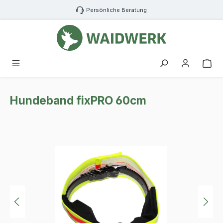
Zum Hauptinhalt springen
Persönliche Beratung
War
Hundeband fixPRO 60cm
Bildergalerie überspringen