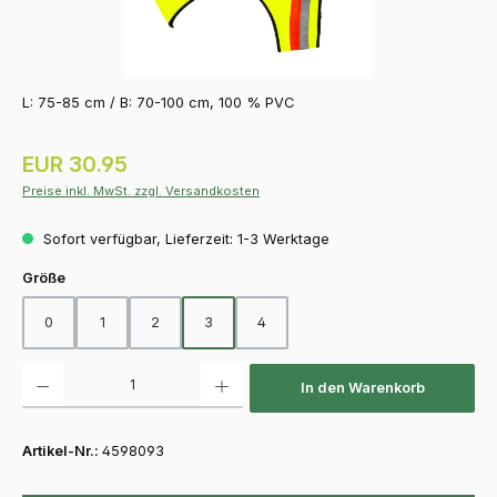
L: 75-85 cm / B: 70-100 cm, 100 % PVC
Regulärer Preis:
EUR 30.95
Preise inkl. MwSt. zzgl. Versandkosten
Sofort verfügbar, Lieferzeit: 1-3 Werktage
auswählen
Größe
0
1
2
3
4
Produkt Anzahl: Gib den gewünschten Wert ein oder benutze die Schaltfläch
In den Warenkorb
Artikel-Nr.:
4598093