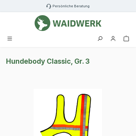
Zum Hauptinhalt springen
Persönliche Beratung
War
Hundebody Classic, Gr. 3
Bildergalerie überspringen