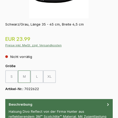
Schwarz/Grau, Länge 35 - 45 cm, Breite 4,5 cm
Regulärer Preis:
EUR 23.99
Preise inkl. MwSt. zzgl. Versandkosten
Nicht vorrätig
auswählen
Größe
S
M
L
XL
(Diese Option ist zurzeit nicht verfügbar.)
(Diese Option ist zurzeit nicht verfügbar.)
(Diese Option ist zurzeit nicht verfügbar.)
(Diese Option ist zurzeit nicht verfügbar.)
Artikel-Nr.:
7022622
Beschreibung
Halsung Divo Reflect von der Firma Hunter aus
reflektierendem 3M™ Scotchlite™ Material. Mit Zugentlastung