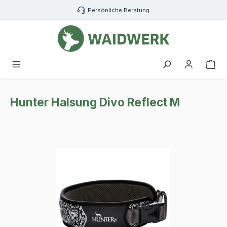
Zum Hauptinhalt springen
Persönliche Beratung
War
Hunter Halsung Divo Reflect M
Bildergalerie überspringen