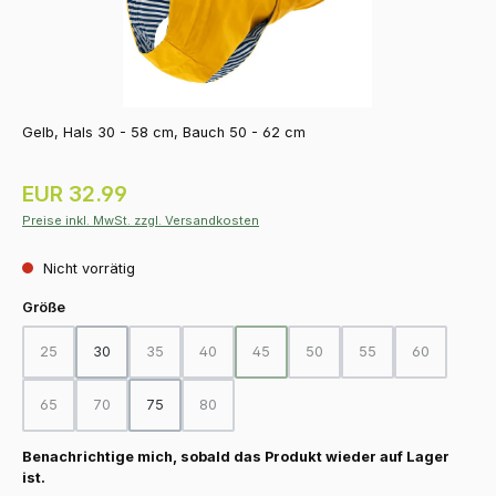
Gelb, Hals 30 - 58 cm, Bauch 50 - 62 cm
Regulärer Preis:
EUR 32.99
Preise inkl. MwSt. zzgl. Versandkosten
Nicht vorrätig
auswählen
Größe
25
30
35
40
45
50
55
60
(Diese Option ist zurzeit nicht verfügbar.)
(Diese Option ist zurzeit nicht verfügbar.)
(Diese Option ist zurzeit nicht verfügbar.)
(Diese Option ist zurzeit nicht verfügba
(Diese Option ist zurzeit nicht
(Diese Option ist zurz
(Diese Option
65
70
75
80
(Diese Option ist zurzeit nicht verfügbar.)
(Diese Option ist zurzeit nicht verfügbar.)
(Diese Option ist zurzeit nicht verfügbar.)
Benachrichtige mich, sobald das Produkt wieder auf Lager
ist.
Ihre E-Mail-Adresse