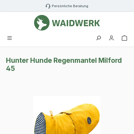
Zum Hauptinhalt springen
Persönliche Beratung
War
Hunter Hunde Regenmantel Milford
45
Bildergalerie überspringen