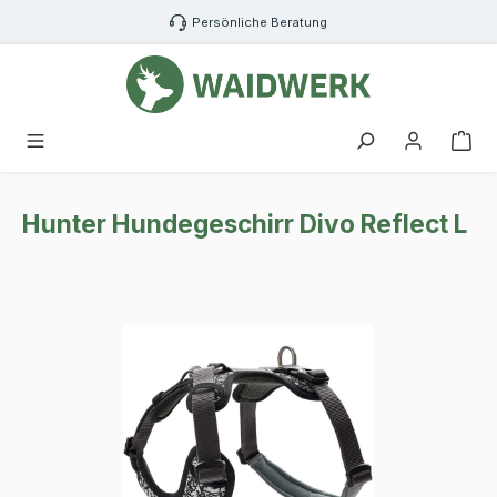
Zum Hauptinhalt springen
Persönliche Beratung
War
Hunter Hundegeschirr Divo Reflect L
Bildergalerie überspringen