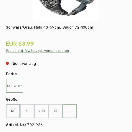
Schwarz/Grau, Hals 40-59cm, Bauch 72-100cm
Regulärer Preis:
EUR 63.99
Preise inkl. MwSt. zzgl. Versandkosten
Nicht vorrätig
auswählen
Farbe
schwarz
(Diese Option ist zurzeit nicht verfügbar.)
auswählen
Größe
XS
S
S-M
M
L
(Diese Option ist zurzeit nicht verfügbar.)
(Diese Option ist zurzeit nicht verfügbar.)
(Diese Option ist zurzeit nicht verfügbar.)
(Diese Option ist zurzeit nicht verfügba
Artikel-Nr.:
7021936