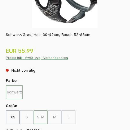
Schwarz/Grau, Hals 30-42cm, Bauch 52-68cm
Regulärer Preis:
EUR 55.99
Preise inkl. MwSt. zzgl. Versandkosten
Nicht vorrätig
auswählen
Farbe
schwarz
(Diese Option ist zurzeit nicht verfügbar.)
auswählen
Größe
XS
S
S-M
M
L
(Diese Option ist zurzeit nicht verfügbar.)
(Diese Option ist zurzeit nicht verfügbar.)
(Diese Option ist zurzeit nicht verfügbar.)
(Diese Option ist zurzeit nicht verfügba