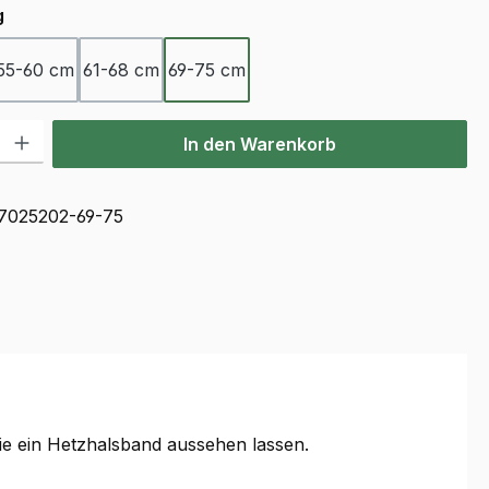
auswählen
g
55-60 cm
61-68 cm
69-75 cm
l: Gib den gewünschten Wert ein oder benutze die Schaltflächen u
In den Warenkorb
7025202-69-75
wie ein Hetzhalsband aussehen lassen.