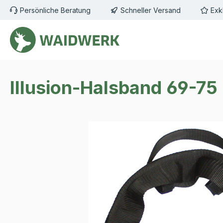
Persönliche Beratung
Schneller Versand
Exk
m Hauptinhalt springen
Zur Suche springen
Zur Hauptnavigation springen
Illusion-Halsband 69-75
Bildergalerie überspringen