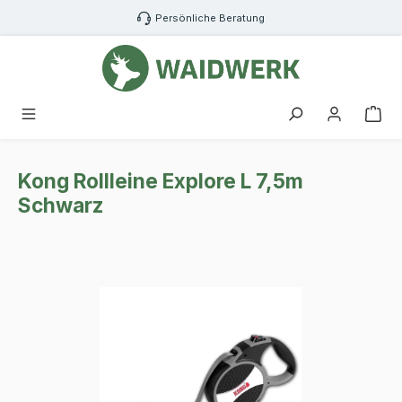
Zum Hauptinhalt springen
Persönliche Beratung
War
Kong Rollleine Explore L 7,5m
Schwarz
Bildergalerie überspringen