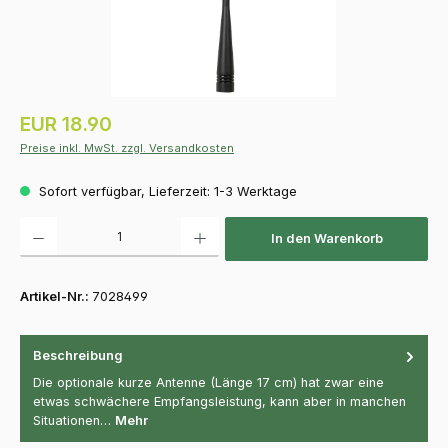
Regulärer Preis:
EUR 18.90
Preise inkl. MwSt. zzgl. Versandkosten
Sofort verfügbar, Lieferzeit: 1-3 Werktage
Produkt Anzahl: Gib den gewünschten Wert ein oder benutze die Schaltfläch
In den Warenkorb
Artikel-Nr.:
7028499
Beschreibung
Die optionale kurze Antenne (Länge 17 cm) hat zwar eine
etwas schwächere Empfangsleistung, kann aber in manchen
Situationen…
Mehr