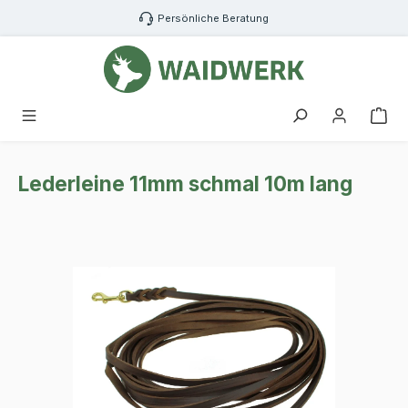
Zum Hauptinhalt springen
Persönliche Beratung
War
Lederleine 11mm schmal 10m lang
Bildergalerie überspringen