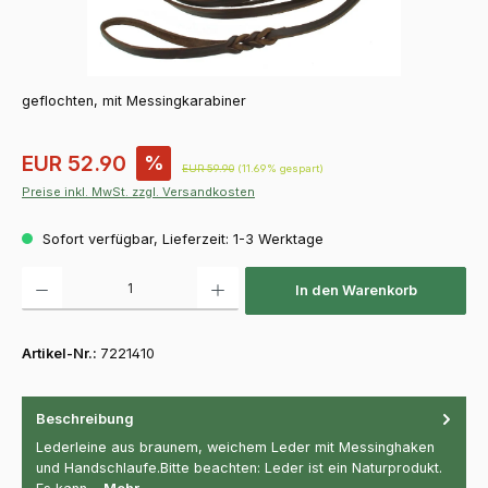
geflochten, mit Messingkarabiner
Verkaufspreis:
EUR 52.90
%
Regulärer Preis:
EUR 59.90
(11.69% gespart)
Preise inkl. MwSt. zzgl. Versandkosten
Sofort verfügbar, Lieferzeit: 1-3 Werktage
Produkt Anzahl: Gib den gewünschten Wert ein oder benutze die Schaltfläch
In den Warenkorb
Artikel-Nr.:
7221410
Beschreibung
Lederleine aus braunem, weichem Leder mit Messinghaken
und Handschlaufe.Bitte beachten: Leder ist ein Naturprodukt.