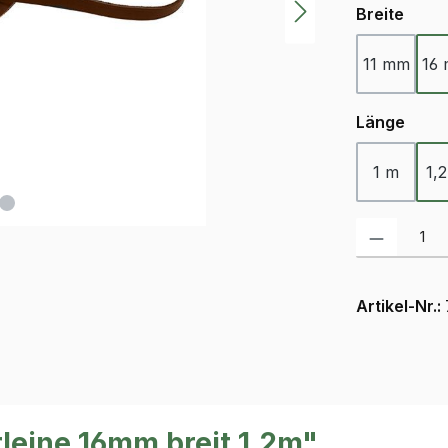
ausw
Breite
11 mm
16
ausw
Länge
1 m
1,
Produkt Anzah
Artikel-Nr.:
leine 16mm breit 1,2m"