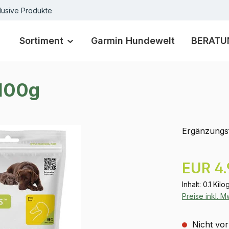
lusive Produkte
Sortiment
Garmin Hundewelt
BERATU
 100g
Ergänzungsf
Regulärer Pr
EUR 4.
Inhalt:
0.1 Kil
Preise inkl. 
Nicht vor