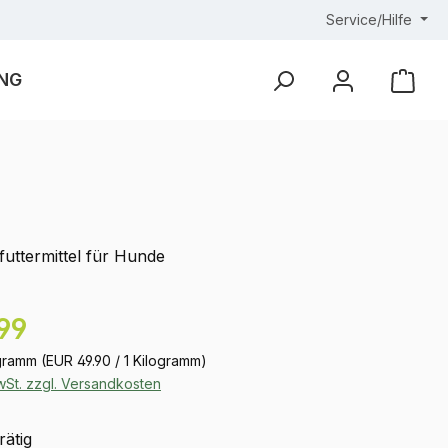
Service/Hilfe
NG
Ware
uttermittel für Hunde
eis:
99
ogramm
(EUR 49.90 / 1 Kilogramm)
MwSt. zzgl. Versandkosten
rätig