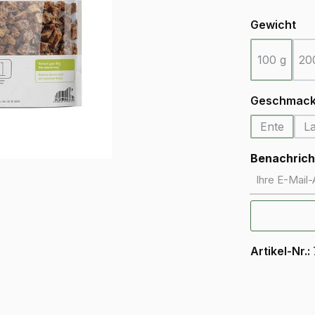
au
Gewicht
100 g
20
(Diese Opt
Geschmack
Ente
L
(Diese Op
Benachricht
Ihre E-Mail-A
Artikel-Nr.: