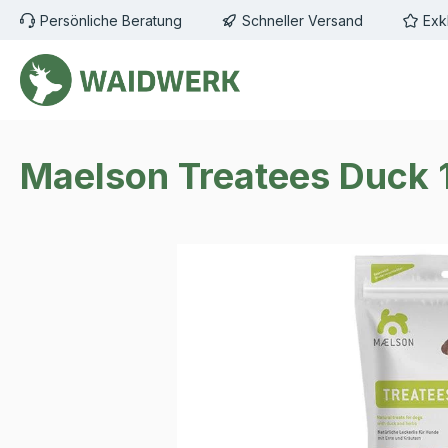
Persönliche Beratung
Schneller Versand
Exk
m Hauptinhalt springen
Zur Suche springen
Zur Hauptnavigation springen
Maelson Treatees Duck
Bildergalerie überspringen