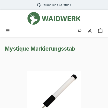
Zum Hauptinhalt springen
Persönliche Beratung
War
Mystique Markierungsstab
Bildergalerie überspringen