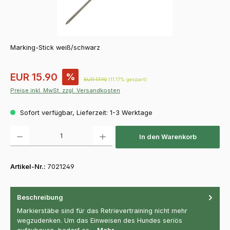
Marking-Stick weiß/schwarz
Verkaufspreis:
EUR 15.90
%
Regulärer Preis:
EUR 17.90
(11.17% gespart)
Preise inkl. MwSt. zzgl. Versandkosten
Sofort verfügbar, Lieferzeit: 1-3 Werktage
Produkt Anzahl: Gib den gewünschten Wert ein oder benutze die Schaltfläch
In den Warenkorb
Artikel-Nr.:
7021249
Beschreibung
Markierstäbe sind für das Retrievertraining nicht mehr
wegzudenken. Um das Einweisen des Hundes seriös