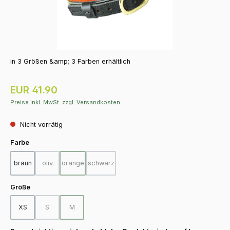
in 3 Größen &amp; 3 Farben erhältlich
Regulärer Preis:
EUR 41.90
Preise inkl. MwSt. zzgl. Versandkosten
Nicht vorrätig
auswählen
Farbe
braun
oliv
orange
schwarz
(Diese Option ist zurzeit nicht verfügbar.)
(Diese Option ist zurzeit nicht verfügbar.)
(Diese Option ist zurzeit nicht verfügbar.)
auswählen
Größe
XS
S
M
(Diese Option ist zurzeit nicht verfügbar.)
(Diese Option ist zurzeit nicht verfügbar.)