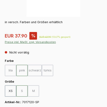
in versch. Farben und Größen erhältlich
Verkaufspreis:
EUR 37.90
%
Regulärer Preis:
EUR 43.90
(13.67% gespart)
Preise inkl. MwSt. zzgl. Versandkosten
Nicht vorrätig
auswählen
Farbe
lila
pink
schwarz
türkis
(Diese Option ist zurzeit nicht verfügbar.)
(Diese Option ist zurzeit nicht verfügbar.)
(Diese Option ist zurzeit nicht verfügbar.)
(Diese Option ist zurzeit nicht verfügbar.)
auswählen
Größe
XS
S
M
(Diese Option ist zurzeit nicht verfügbar.)
(Diese Option ist zurzeit nicht verfügbar.)
Artikel-Nr.:
7017120-SP