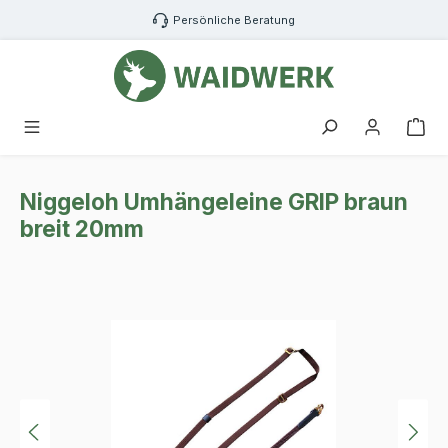
Zum Hauptinhalt springen
Persönliche Beratung
War
Niggeloh Umhängeleine GRIP braun
breit 20mm
Bildergalerie überspringen