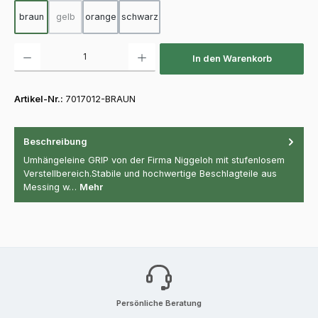
braun
gelb
orange
schwarz
(Diese Option ist zurzeit nicht verfügbar.)
Produkt Anzahl: Gib den gewünschten Wert ein oder benutze die Schaltfläch
In den Warenkorb
Artikel-Nr.:
7017012-BRAUN
Beschreibung
Umhängeleine GRIP von der Firma Niggeloh mit stufenlosem
Verstellbereich.Stabile und hochwertige Beschlagteile aus
Messing w…
Mehr
Persönliche Beratung