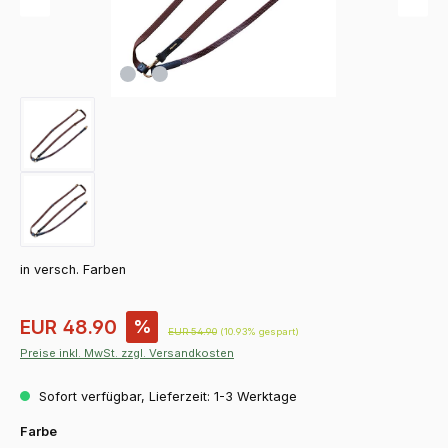
in versch. Farben
Verkaufspreis:
EUR 48.90
%
Regulärer Preis:
EUR 54.90
(10.93% gespart)
Preise inkl. MwSt. zzgl. Versandkosten
Sofort verfügbar, Lieferzeit: 1-3 Werktage
auswählen
Farbe