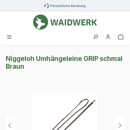
Zum Hauptinhalt springen
Persönliche Beratung
War
Niggeloh Umhängeleine GRIP schmal
Braun
Bildergalerie überspringen