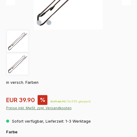
in versch. Farben
Verkaufspreis:
EUR 39.90
%
Regulärer Preis:
EUR 46.90
(14.93% gespart)
Preise inkl. MwSt. zzgl. Versandkosten
Sofort verfügbar, Lieferzeit: 1-3 Werktage
auswählen
Farbe