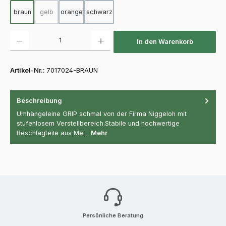
braun
gelb
orange
schwarz
(Diese Option ist zurzeit nicht verfügbar.)
Produkt Anzahl: Gib den gewünschten Wert ein oder benutze die Schaltfläch
In den Warenkorb
Artikel-Nr.:
7017024-BRAUN
Beschreibung
Umhängeleine GRIP schmal von der Firma Niggeloh mit
stufenlosem Verstellbereich.Stabile und hochwertige
Beschlagteile aus Me…
Mehr
Persönliche Beratung