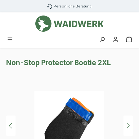
Zum Hauptinhalt springen
Persönliche Beratung
War
Non-Stop Protector Bootie 2XL
Bildergalerie überspringen