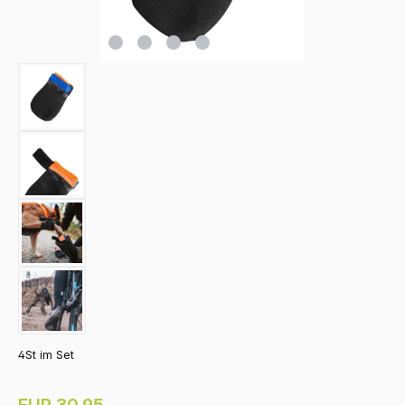
4St im Set
Regulärer Preis:
EUR 30.95