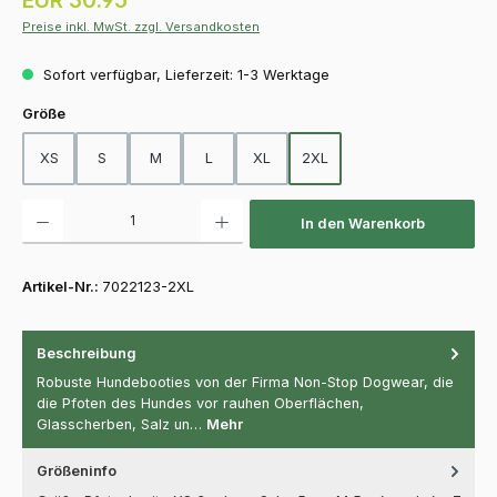
Preise inkl. MwSt. zzgl. Versandkosten
Sofort verfügbar, Lieferzeit: 1-3 Werktage
auswählen
Größe
XS
S
M
L
XL
2XL
Produkt Anzahl: Gib den gewünschten Wert ein oder benutze die Schaltfläch
In den Warenkorb
Artikel-Nr.:
7022123-2XL
Beschreibung
Robuste Hundebooties von der Firma Non-Stop Dogwear, die
die Pfoten des Hundes vor rauhen Oberflächen,
Glasscherben, Salz un…
Mehr
Größeninfo