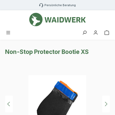
Zum Hauptinhalt springen
Persönliche Beratung
War
Non-Stop Protector Bootie XS
Bildergalerie überspringen