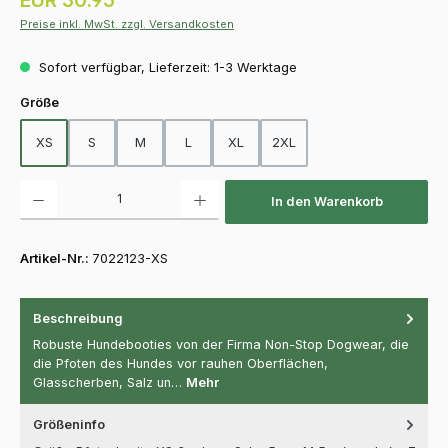
Preise inkl. MwSt. zzgl. Versandkosten
Sofort verfügbar, Lieferzeit: 1-3 Werktage
auswählen
Größe
XS
S
M
L
XL
2XL
Produkt Anzahl: Gib den gewünschten Wert ein oder benutze die Schaltfläch
In den Warenkorb
Artikel-Nr.:
7022123-XS
Beschreibung
Robuste Hundebooties von der Firma Non-Stop Dogwear, die
die Pfoten des Hundes vor rauhen Oberflächen,
Glasscherben, Salz un…
Mehr
Größeninfo