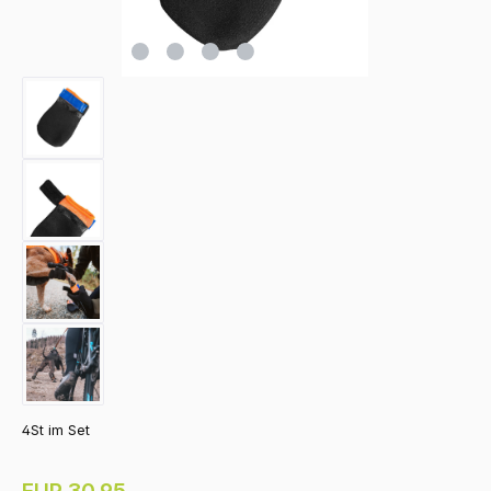
4St im Set
Regulärer Preis:
EUR 30.95