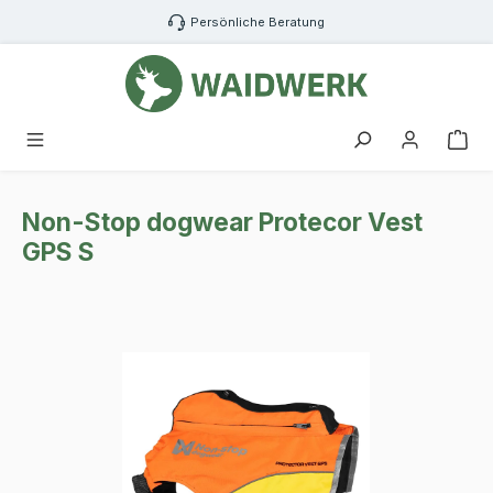
Zum Hauptinhalt springen
Persönliche Beratung
War
Non-Stop dogwear Protecor Vest
GPS S
Bildergalerie überspringen