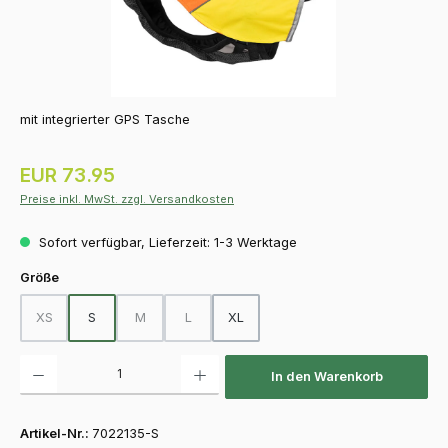
mit integrierter GPS Tasche
Regulärer Preis:
EUR 73.95
Preise inkl. MwSt. zzgl. Versandkosten
Sofort verfügbar, Lieferzeit: 1-3 Werktage
auswählen
Größe
XS
S
M
L
XL
(Diese Option ist zurzeit nicht verfügbar.)
(Diese Option ist zurzeit nicht verfügbar.)
(Diese Option ist zurzeit nicht verfügbar.)
Produkt Anzahl: Gib den gewünschten Wert ein oder benutze die Schaltfläch
In den Warenkorb
Artikel-Nr.:
7022135-S