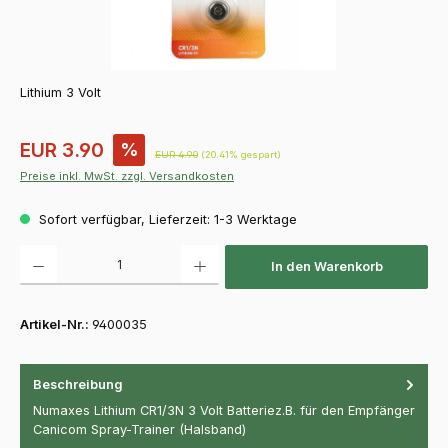
Lithium 3 Volt
Verkaufspreis:
EUR 3.90
%
Regulärer Preis:
EUR 4.90
(20.41% gespart)
Preise inkl. MwSt. zzgl. Versandkosten
Sofort verfügbar, Lieferzeit: 1-3 Werktage
Produkt Anzahl: Gib den gewünschten Wert ein oder benutze die Schaltfläch
In den Warenkorb
Artikel-Nr.:
9400035
Beschreibung
Numaxes Lithium CR1/3N 3 Volt Batteriez.B. für den Empfänger
Canicom Spray-Trainer (Halsband)