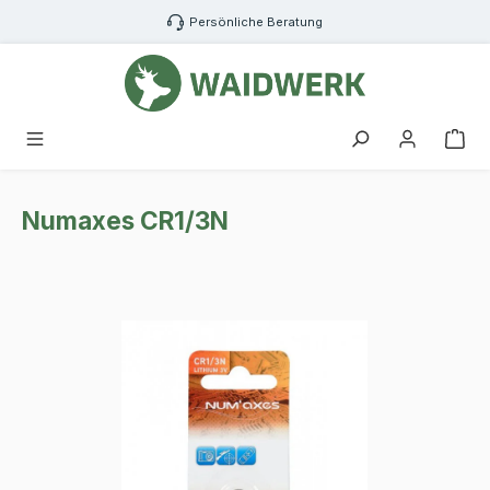
Zum Hauptinhalt springen
Persönliche Beratung
War
Numaxes CR1/3N
Bildergalerie überspringen