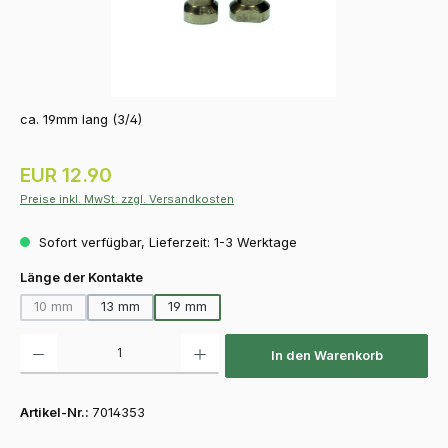
ca. 19mm lang (3/4)
Regulärer Preis:
EUR 12.90
Preise inkl. MwSt. zzgl. Versandkosten
Sofort verfügbar, Lieferzeit: 1-3 Werktage
auswählen
Länge der Kontakte
10 mm
13 mm
19 mm
(Diese Option ist zurzeit nicht verfügbar.)
Produkt Anzahl: Gib den gewünschten Wert ein oder benutze die Schaltfläch
In den Warenkorb
Artikel-Nr.:
7014353