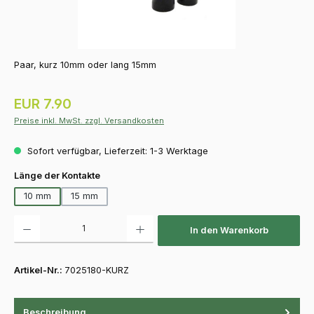
Paar, kurz 10mm oder lang 15mm
Regulärer Preis:
EUR 7.90
Preise inkl. MwSt. zzgl. Versandkosten
Sofort verfügbar, Lieferzeit: 1-3 Werktage
auswählen
Länge der Kontakte
10 mm
15 mm
Produkt Anzahl: Gib den gewünschten Wert ein oder benutze die Schaltfläch
In den Warenkorb
Artikel-Nr.:
7025180-KURZ
Beschreibung