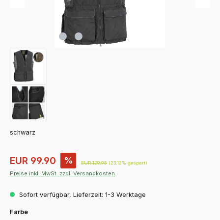
schwarz
Verkaufspreis:
EUR 99.90
%
Regulärer Preis:
EUR 129.95
(23.12% gespart)
Preise inkl. MwSt. zzgl. Versandkosten
Sofort verfügbar, Lieferzeit: 1-3 Werktage
auswählen
Farbe