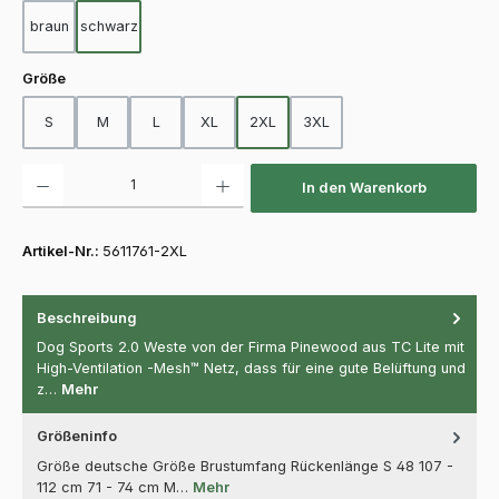
braun
schwarz
auswählen
Größe
S
M
L
XL
2XL
3XL
Produkt Anzahl: Gib den gewünschten Wert ein oder benutze die Schaltfläch
In den Warenkorb
Artikel-Nr.:
5611761-2XL
Beschreibung
Dog Sports 2.0 Weste von der Firma Pinewood aus TC Lite mit
High-Ventilation -Mesh™ Netz, dass für eine gute Belüftung und
z…
Mehr
Größeninfo
Größe deutsche Größe Brustumfang Rückenlänge S 48 107 -
112 cm 71 - 74 cm M…
Mehr