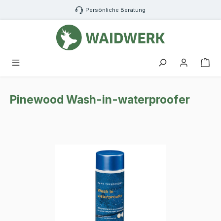
Zum Hauptinhalt springen
Persönliche Beratung
War
Pinewood Wash-in-waterproofer
Bildergalerie überspringen