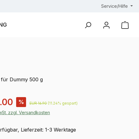
Service/Hilfe
NG
Ware
g für Dummy 500 g
is:
.00
%
Regulärer Preis:
EUR 16.90
(11.24% gespart)
MwSt. zzgl. Versandkosten
fügbar, Lieferzeit: 1-3 Werktage