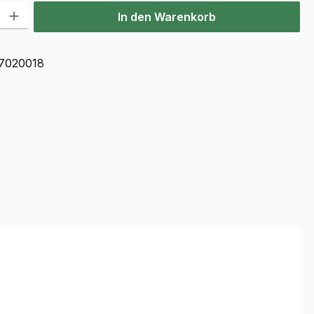
l: Gib den gewünschten Wert ein oder benutze die Schaltflächen u
In den Warenkorb
7020018