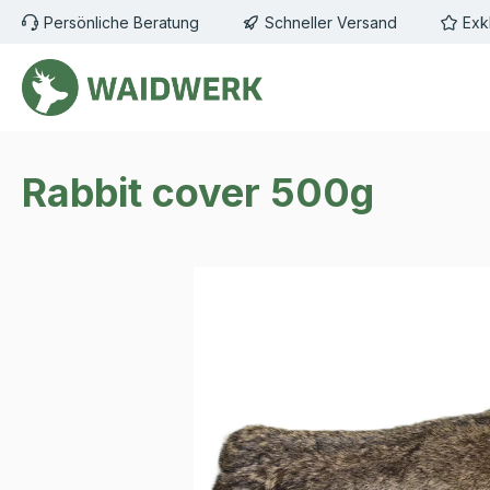
Persönliche Beratung
Schneller Versand
Exk
m Hauptinhalt springen
Zur Suche springen
Zur Hauptnavigation springen
Rabbit cover 500g
Bildergalerie überspringen