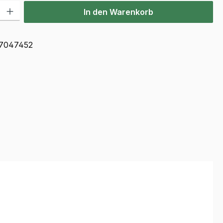
l: Gib den gewünschten Wert ein oder benutze die Schaltflächen u
In den Warenkorb
7047452