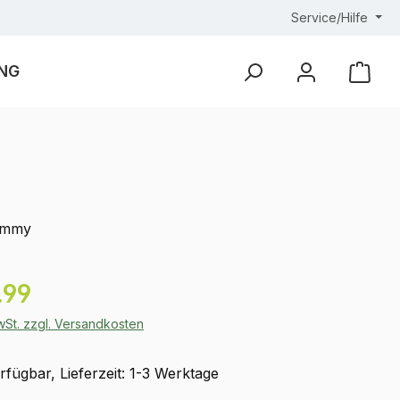
Service/Hilfe
NG
Ware
ummy
eis:
.99
MwSt. zzgl. Versandkosten
fügbar, Lieferzeit: 1-3 Werktage