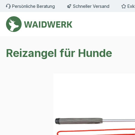
Persönliche Beratung
Schneller Versand
Exk
m Hauptinhalt springen
Zur Suche springen
Zur Hauptnavigation springen
Reizangel für Hunde
Bildergalerie überspringen