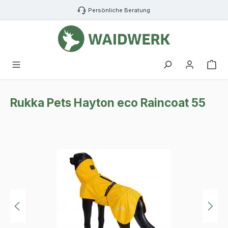
Zum Hauptinhalt springen
Persönliche Beratung
War
Rukka Pets Hayton eco Raincoat 55
Bildergalerie überspringen