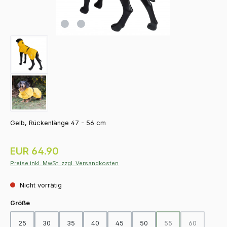
Gelb, Rückenlänge 47 - 56 cm
Regulärer Preis:
EUR 64.90
Preise inkl. MwSt. zzgl. Versandkosten
Nicht vorrätig
auswählen
Größe
25
30
35
40
45
50
55
60