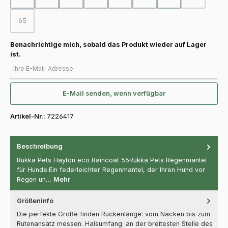
(Diese Option ist zurz
(Diese Option
65
(Diese Option ist zurzeit nicht verfügbar.)
Benachrichtige mich, sobald das Produkt wieder auf Lager
ist.
Ihre E-Mail-Adresse
E-Mail senden, wenn verfügbar
Artikel-Nr.:
7226417
Beschreibung
Rukka Pets Hayton eco Raincoat 55Rukka Pets Regenmantel
für Hunde.Ein federleichter Regenmantel, der Ihren Hund vor
Regen un…
Mehr
Größeninfo
Die perfekte Größe finden Rückenlänge: vom Nacken bis zum
Rutenansatz messen. Halsumfang: an der breitesten Stelle des