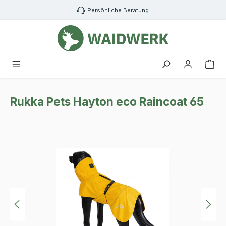
Zum Hauptinhalt springen
Persönliche Beratung
War
Rukka Pets Hayton eco Raincoat 65
Bildergalerie überspringen