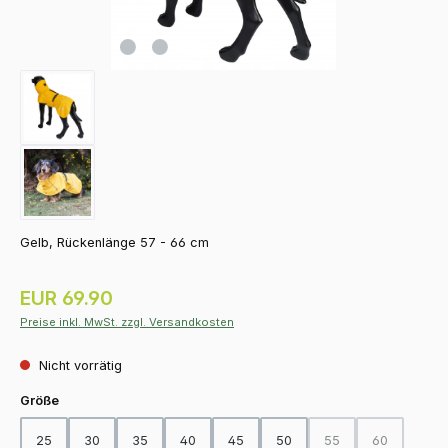
Gelb, Rückenlänge 57 - 66 cm
Regulärer Preis:
EUR 69.90
Preise inkl. MwSt. zzgl. Versandkosten
Nicht vorrätig
auswählen
Größe
25
30
35
40
45
50
55
60