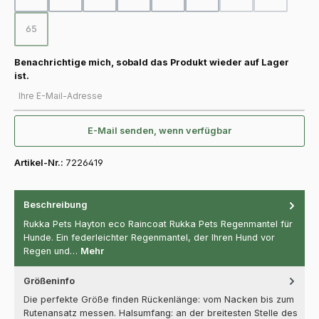
(Diese Option ist zurz
(Diese Option
65
(Diese Option ist zurzeit nicht verfügbar.)
Benachrichtige mich, sobald das Produkt wieder auf Lager
ist.
Ihre E-Mail-Adresse
E-Mail senden, wenn verfügbar
Artikel-Nr.:
7226419
Beschreibung
Rukka Pets Hayton eco Raincoat Rukka Pets Regenmantel für
Hunde. Ein federleichter Regenmantel, der Ihren Hund vor
Regen und…
Mehr
Größeninfo
Die perfekte Größe finden Rückenlänge: vom Nacken bis zum
Rutenansatz messen. Halsumfang: an der breitesten Stelle des