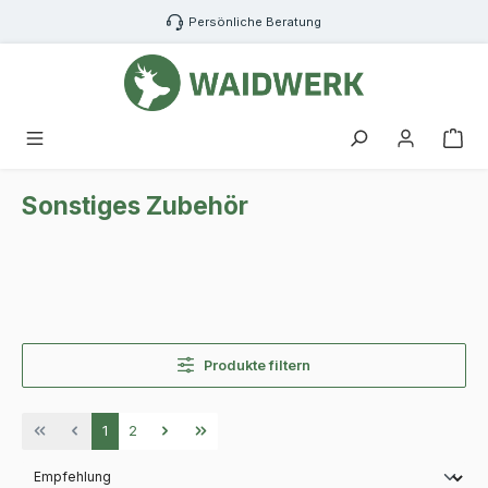
Zum Hauptinhalt springen
Persönliche Beratung
War
Sonstiges Zubehör
Produkte filtern
Seite
Seite
1
2