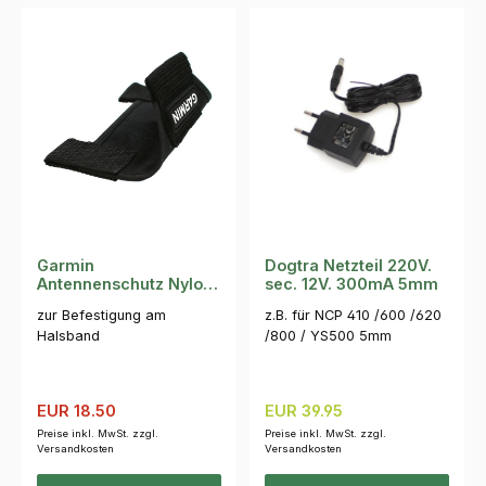
Garmin
Dogtra Netzteil 220V.
Antennenschutz Nylon
sec. 12V. 300mA 5mm
für T5/ K5/ KT15/ TT15
zur Befestigung am
z.B. für NCP 410 /600 /620
Halsband
/800 / YS500 5mm
Verkaufspreis:
Regulärer Preis:
Regulärer Preis:
EUR 18.50
EUR 39.95
Preise inkl. MwSt. zzgl.
Preise inkl. MwSt. zzgl.
Versandkosten
Versandkosten