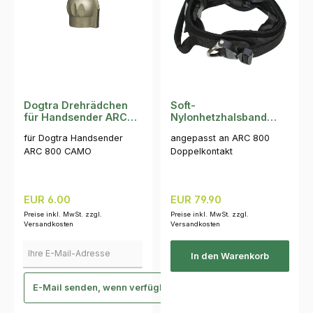
Dogtra Drehrädchen
Soft-
für Handsender ARC
Nylonhetzhalsband
800 CAMO
Cobra Doppelkontakt
für Dogtra Handsender
angepasst an ARC 800
ARC 800 CAMO
Doppelkontakt
Regulärer Preis:
Regulärer Preis:
EUR 6.00
EUR 79.90
Preise inkl. MwSt. zzgl.
Preise inkl. MwSt. zzgl.
Versandkosten
Versandkosten
Ihre E-Mail-Adresse
In den Warenkorb
E-Mail senden, wenn verfügbar