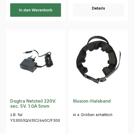
Details
In den Warenkorb
Dogtra Netzteil 220V.
Illusion-Halsband
sec. 5V. 1.0A 5mm
z.B. für
in 4 Größen erhältlich
YS300/IQ/610C/640C/F300
0 5mm