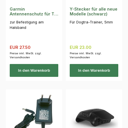
Garmin
Y-Stecker für alle neue
Antennenschutz für T5/
Modelle (schwarz)
K5/ KT15/ TT15
zur Befestigung am
Für Dogtra-Trainer, 5mm
Halsband
Verkaufspreis:
Regulärer Preis:
Regulärer Preis:
EUR 27.50
EUR 23.00
Preise inkl. MwSt. zzgl.
Preise inkl. MwSt. zzgl.
Versandkosten
Versandkosten
In den Warenkorb
In den Warenkorb