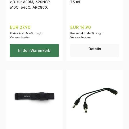
z.B. für 600M, 620NCP,
75 ml
610C, 640C, ARC800,
1210NCP
Regulärer Preis:
Regulärer Preis:
EUR 27.90
EUR 14.90
Preise inkl. MwSt. zzgl.
Preise inkl. MwSt. zzgl.
Versandkosten
Versandkosten
Details
In den Warenkorb