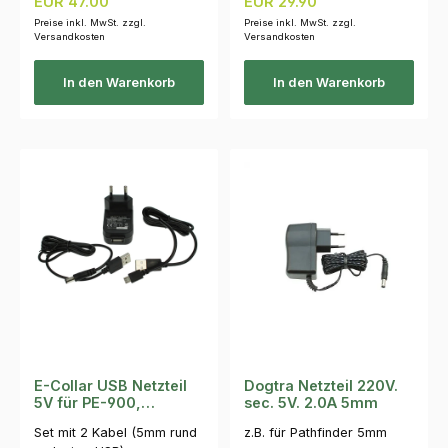
Regulärer Preis:
Regulärer Preis:
EUR 47.00
EUR 29.90
Preise inkl. MwSt. zzgl.
Preise inkl. MwSt. zzgl.
Versandkosten
Versandkosten
In den Warenkorb
In den Warenkorb
E-Collar USB Netzteil
Dogtra Netzteil 220V.
5V für PE-900,
sec. 5V. 2.0A 5mm
miniEducator
Set mit 2 Kabel (5mm rund
z.B. für Pathfinder 5mm