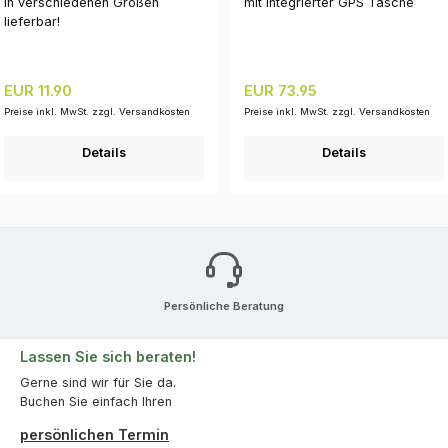
in verschiedenen Größen
mit integrierter GPS Tasche
lieferbar!
Regulärer Preis:
Regulärer Preis:
EUR 11.90
EUR 73.95
Preise inkl. MwSt. zzgl. Versandkosten
Preise inkl. MwSt. zzgl. Versandkosten
Details
Details
Persönliche Beratung
Lassen Sie sich beraten!
Gerne sind wir für Sie da.
Buchen Sie einfach Ihren
persönlichen Termin