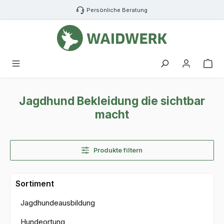
Zum Hauptinhalt springen
Persönliche Beratung
War
Jagdhund Bekleidung die sichtbar
macht
Produkte filtern
Sortiment
Jagdhundeausbildung
Hundeortung