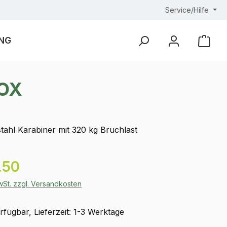
Service/Hilfe
NG
Ware
NOX
tahl Karabiner mit 320 kg Bruchlast
eis:
.50
MwSt. zzgl. Versandkosten
fügbar, Lieferzeit: 1-3 Werktage