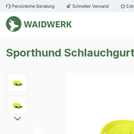
Persönliche Beratung
Schneller Versand
Exk
m Hauptinhalt springen
Zur Suche springen
Zur Hauptnavigation springen
Sporthund Schlauchgurt
Bildergalerie überspringen