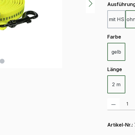
Ausführun
mit HS
oh
ausw
Farbe
gelb
ausw
Länge
2 m
Produkt Anzah
Artikel-Nr.: