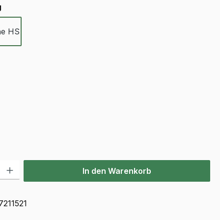
auswählen
g
ne HS
ählen
ählen
l: Gib den gewünschten Wert ein oder benutze die Schaltflächen u
In den Warenkorb
7211521