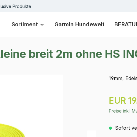
lusive Produkte
Sortiment
Garmin Hundewelt
BERATU
leine breit 2m ohne HS I
19mm, Edels
Regulärer Pr
EUR 19
Preise inkl. 
Sofort ver