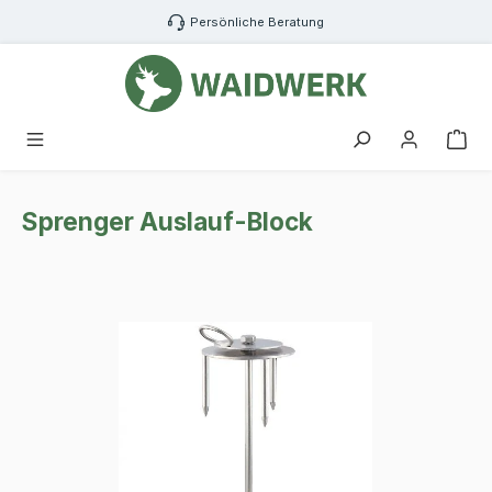
Zum Hauptinhalt springen
Persönliche Beratung
War
Sprenger Auslauf-Block
Bildergalerie überspringen