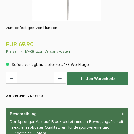
zum befestigen von Hunden
Regulärer Preis:
EUR 69.90
Preise inkl. MwSt. zzgl. Versandkosten
Sofort verfügbar, Lieferzeit: 1-3 Werktage
Produkt Anzahl: Gib den gewünschten Wert ein oder benutze die Schaltfläch
In den Warenkorb
Artikel-Nr.:
7410930
Beschreibung
Der Sprenger Auslauf-Block bietet rundum Bewegungsfreiheit
in extrem robuster Qualität.Für Hundesportvereine und
Hundetraine…
Mehr