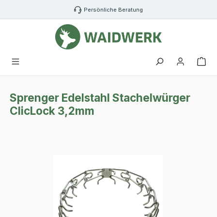
Zum Hauptinhalt springen
Persönliche Beratung
War
Sprenger Edelstahl Stachelwürger
ClicLock 3,2mm
Bildergalerie überspringen