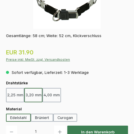
Gesamtlänge: 58 cm; Weite: 52 cm, Klickverschluss
Regulärer Preis:
EUR 31.90
Preise inkl. MwSt. zzgl. Versandkosten
Sofort verfügbar, Lieferzeit: 1-3 Werktage
auswählen
Drahtstärke
2,25 mm
3,20 mm
4,00 mm
auswählen
Material
Edelstahl
Brüniert
Curogan
Produkt Anzahl: Gib den gewünschten Wert ein oder benutze die Schaltfläch
In den Warenkorb