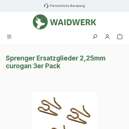
Zum Hauptinhalt springen
Persönliche Beratung
War
Sprenger Ersatzglieder 2,25mm
curogan 3er Pack
Bildergalerie überspringen