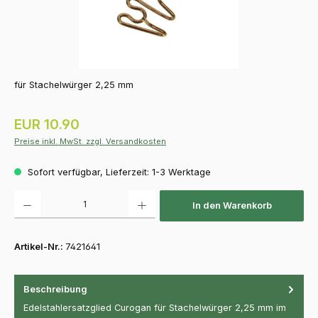
für Stachelwürger 2,25 mm
Regulärer Preis:
EUR 10.90
Preise inkl. MwSt. zzgl. Versandkosten
Sofort verfügbar, Lieferzeit: 1-3 Werktage
Produkt Anzahl: Gib den gewünschten Wert ein oder benutze die Schaltfläch
In den Warenkorb
Artikel-Nr.:
7421641
Beschreibung
Edelstahlersatzglied Curogan für Stachelwürger 2,25 mm im