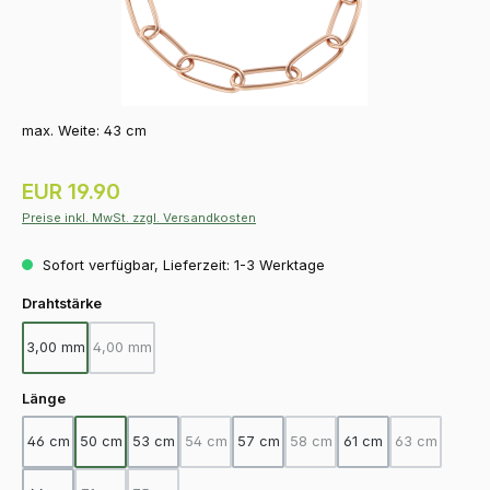
max. Weite: 43 cm
Regulärer Preis:
EUR 19.90
Preise inkl. MwSt. zzgl. Versandkosten
Sofort verfügbar, Lieferzeit: 1-3 Werktage
auswählen
Drahtstärke
3,00 mm
4,00 mm
(Diese Option ist zurzeit nicht verfügbar.)
auswählen
Länge
46 cm
50 cm
53 cm
54 cm
57 cm
58 cm
61 cm
63 cm
(Diese Option ist zurzeit nicht verfügbar.)
(Diese Option ist zurzeit nicht
(Diese Option