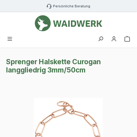
Zum Hauptinhalt springen
Persönliche Beratung
War
Sprenger Halskette Curogan
langgliedrig 3mm/50cm
Bildergalerie überspringen