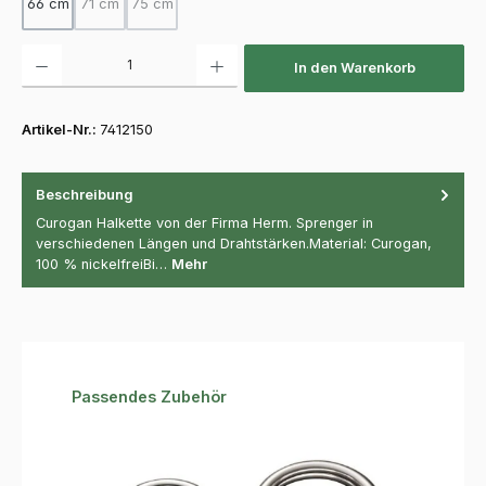
66 cm
71 cm
75 cm
(Diese Option ist zurzeit nicht verfügbar.)
(Diese Option ist zurzeit nicht verfügbar.)
Produkt Anzahl: Gib den gewünschten Wert ein oder benutze die Schaltfläch
In den Warenkorb
Artikel-Nr.:
7412150
Beschreibung
Curogan Halkette von der Firma Herm. Sprenger in
verschiedenen Längen und Drahtstärken.Material: Curogan,
100 % nickelfreiBi…
Mehr
Produktgalerie überspringen
Passendes Zubehör