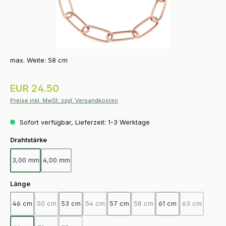
max. Weite: 58 cm
Regulärer Preis:
EUR 24.50
Preise inkl. MwSt. zzgl. Versandkosten
Sofort verfügbar, Lieferzeit: 1-3 Werktage
auswählen
Drahtstärke
3,00 mm
4,00 mm
auswählen
Länge
46 cm
50 cm
53 cm
54 cm
57 cm
58 cm
61 cm
63 cm
(Diese Option ist zurzeit nicht verfügbar.)
(Diese Option ist zurzeit nicht verfügbar.)
(Diese Option ist zurzeit nicht
(Diese Option