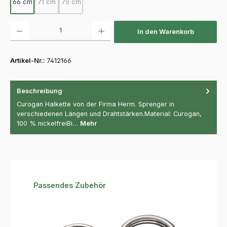
66 cm
71 cm
75 cm
(Diese Option ist zurzeit nicht verfügbar.)
(Diese Option ist zurzeit nicht verfügbar.)
Produkt Anzahl: Gib den gewünschten Wert ein oder benutze die Schaltfläch
In den Warenkorb
Artikel-Nr.:
7412166
Beschreibung
Curogan Halkette von der Firma Herm. Sprenger in
verschiedenen Längen und Drahtstärken.Material: Curogan,
100 % nickelfreiBi…
Mehr
Produktgalerie überspringen
Passendes Zubehör