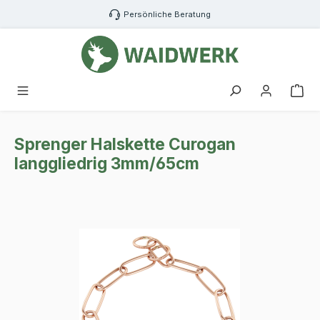
Zum Hauptinhalt springen
Persönliche Beratung
War
Sprenger Halskette Curogan
langgliedrig 3mm/65cm
Bildergalerie überspringen