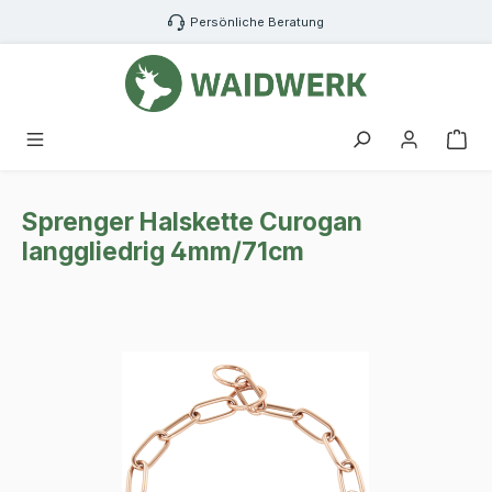
Zum Hauptinhalt springen
Persönliche Beratung
War
Sprenger Halskette Curogan
langgliedrig 4mm/71cm
Bildergalerie überspringen