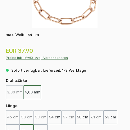
max. Weite: 64 cm
Regulärer Preis:
EUR 37.90
Preise inkl. MwSt. zzgl. Versandkosten
Sofort verfügbar, Lieferzeit: 1-3 Werktage
auswählen
Drahtstärke
3,00 mm
4,00 mm
(Diese Option ist zurzeit nicht verfügbar.)
auswählen
Länge
46 cm
50 cm
53 cm
54 cm
57 cm
58 cm
61 cm
63 cm
(Diese Option ist zurzeit nicht verfügbar.)
(Diese Option ist zurzeit nicht verfügbar.)
(Diese Option ist zurzeit nicht verfügbar.)
(Diese Option ist zurzeit nicht verfügba
(Diese Option ist zurz