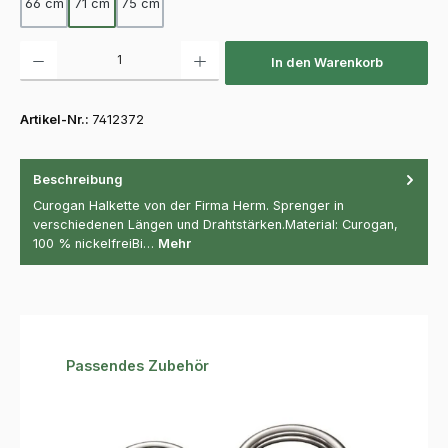
66 cm
71 cm
75 cm
Produkt Anzahl: Gib den gewünschten Wert ein oder benutze die Schaltfläch
In den Warenkorb
Artikel-Nr.:
7412372
Beschreibung
Curogan Halkette von der Firma Herm. Sprenger in
verschiedenen Längen und Drahtstärken.Material: Curogan,
100 % nickelfreiBi…
Mehr
Produktgalerie überspringen
Passendes Zubehör