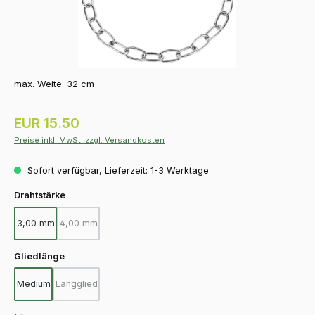
max. Weite: 32 cm
Regulärer Preis:
EUR 15.50
Preise inkl. MwSt. zzgl. Versandkosten
Sofort verfügbar, Lieferzeit: 1-3 Werktage
auswählen
Drahtstärke
3,00 mm
4,00 mm
(Diese Option ist zurzeit nicht verfügbar.)
auswählen
Gliedlänge
Medium
Langglied
(Diese Option ist zurzeit nicht verfügbar.)