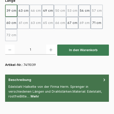
auswählen
Länge
39 cm
43 cm
46 cm
49 cm
50 cm
53 cm
54 cm
57 cm
(Diese Option ist zurzeit nicht verfügbar.)
(Diese Option ist zurzeit nicht verfügba
(Diese Option ist zurzeit nicht
(Diese Option
60 cm
61 cm
63 cm
65 cm
66 cm
67 cm
69 cm
71 cm
(Diese Option ist zurzeit nicht verfügbar.)
(Diese Option ist zurzeit nicht verfügbar.)
(Diese Option ist zurzeit nicht verfügbar.)
(Diese Option ist zurzeit nicht verfügba
(Diese Option ist zurz
72 cm
(Diese Option ist zurzeit nicht verfügbar.)
Produkt Anzahl: Gib den gewünschten Wert ein oder benutze die Schaltfläch
In den Warenkorb
Artikel-Nr.:
7411039
Beschreibung
Edelstahl Halkette von der Firma Herm. Sprenger in
verschiedenen Längen und Drahtstärken.Material: Edelstahl,
rostfreiBitte…
Mehr