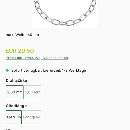
max. Weite: 60 cm
Regulärer Preis:
EUR 20.50
Preise inkl. MwSt. zzgl. Versandkosten
Sofort verfügbar, Lieferzeit: 1-3 Werktage
auswählen
Drahtstärke
3,00 mm
4,00 mm
(Diese Option ist zurzeit nicht verfügbar.)
auswählen
Gliedlänge
Medium
Langglied
(Diese Option ist zurzeit nicht verfügbar.)