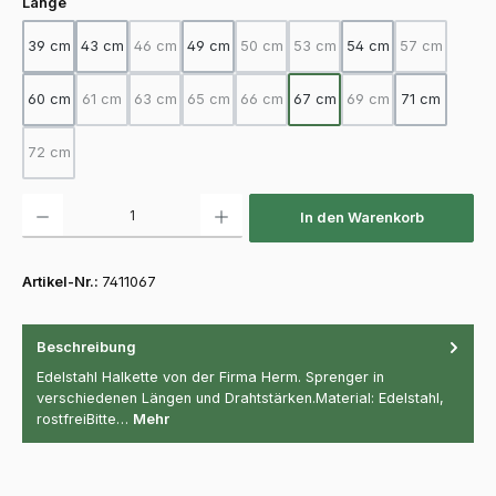
auswählen
Länge
39 cm
43 cm
46 cm
49 cm
50 cm
53 cm
54 cm
57 cm
(Diese Option ist zurzeit nicht verfügbar.)
(Diese Option ist zurzeit nicht verfügba
(Diese Option ist zurzeit nicht
(Diese Option
60 cm
61 cm
63 cm
65 cm
66 cm
67 cm
69 cm
71 cm
(Diese Option ist zurzeit nicht verfügbar.)
(Diese Option ist zurzeit nicht verfügbar.)
(Diese Option ist zurzeit nicht verfügbar.)
(Diese Option ist zurzeit nicht verfügba
(Diese Option ist zurz
72 cm
(Diese Option ist zurzeit nicht verfügbar.)
Produkt Anzahl: Gib den gewünschten Wert ein oder benutze die Schaltfläch
In den Warenkorb
Artikel-Nr.:
7411067
Beschreibung
Edelstahl Halkette von der Firma Herm. Sprenger in
verschiedenen Längen und Drahtstärken.Material: Edelstahl,
rostfreiBitte…
Mehr