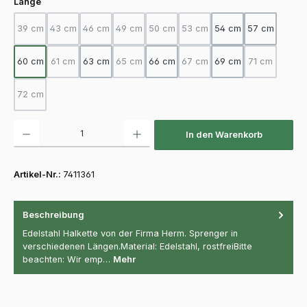
auswählen
Länge
39 cm
43 cm
46 cm
49 cm
50 cm
53 cm
54 cm
57 cm
(Diese Option ist zurzeit nicht verfügbar.)
(Diese Option ist zurzeit nicht verfügbar.)
(Diese Option ist zurzeit nicht verfügbar.)
(Diese Option ist zurzeit nicht verfügbar.)
(Diese Option ist zurzeit nicht verfügba
(Diese Option ist zurzeit nicht
60 cm
61 cm
63 cm
65 cm
66 cm
67 cm
69 cm
71 cm
(Diese Option ist zurzeit nicht verfügbar.)
(Diese Option ist zurzeit nicht verfügbar.)
(Diese Option ist zurzeit nicht
(Diese Option
72 cm
(Diese Option ist zurzeit nicht verfügbar.)
Produkt Anzahl: Gib den gewünschten Wert ein oder benutze die Schaltfläch
In den Warenkorb
Artikel-Nr.:
7411361
Beschreibung
Edelstahl Halkette von der Firma Herm. Sprenger in
verschiedenen Längen.Material: Edelstahl, rostfreiBitte
beachten: Wir emp…
Mehr