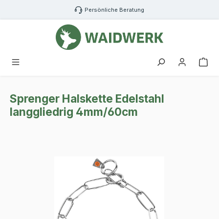
Zum Hauptinhalt springen
Persönliche Beratung
War
Sprenger Halskette Edelstahl
langgliedrig 4mm/60cm
Bildergalerie überspringen