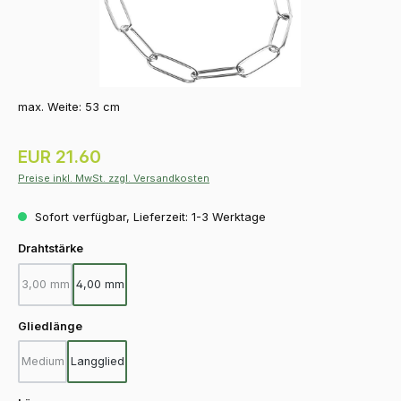
max. Weite: 53 cm
Regulärer Preis:
EUR 21.60
Preise inkl. MwSt. zzgl. Versandkosten
Sofort verfügbar, Lieferzeit: 1-3 Werktage
auswählen
Drahtstärke
3,00 mm
4,00 mm
(Diese Option ist zurzeit nicht verfügbar.)
auswählen
Gliedlänge
Medium
Langglied
(Diese Option ist zurzeit nicht verfügbar.)