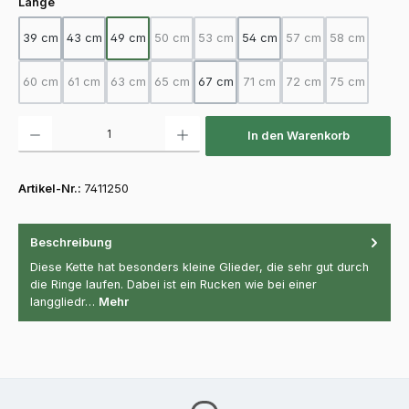
auswählen
Länge
39 cm
43 cm
49 cm
50 cm
53 cm
54 cm
57 cm
58 cm
(Diese Option ist zurzeit nicht verfügbar.)
(Diese Option ist zurzeit nicht verfügba
(Diese Option ist zurz
(Diese Option
60 cm
61 cm
63 cm
65 cm
67 cm
71 cm
72 cm
75 cm
(Diese Option ist zurzeit nicht verfügbar.)
(Diese Option ist zurzeit nicht verfügbar.)
(Diese Option ist zurzeit nicht verfügbar.)
(Diese Option ist zurzeit nicht verfügbar.)
(Diese Option ist zurzeit nicht
(Diese Option ist zurz
(Diese Option
Produkt Anzahl: Gib den gewünschten Wert ein oder benutze die Schaltfläch
In den Warenkorb
Artikel-Nr.:
7411250
Beschreibung
Diese Kette hat besonders kleine Glieder, die sehr gut durch
die Ringe laufen. Dabei ist ein Rucken wie bei einer
langgliedr…
Mehr