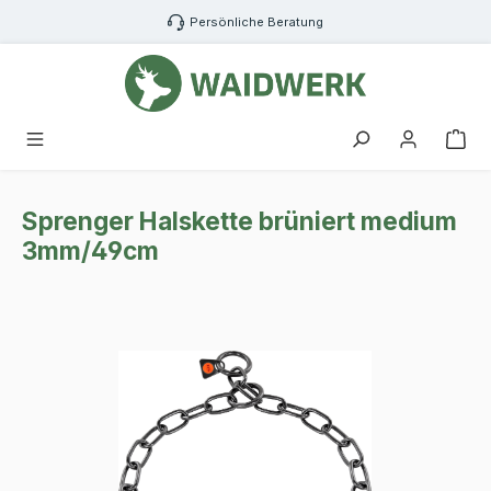
Zum Hauptinhalt springen
Persönliche Beratung
War
Sprenger Halskette brüniert medium
3mm/49cm
Bildergalerie überspringen