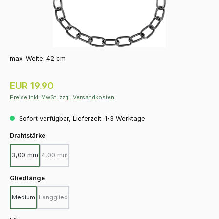
max. Weite: 42 cm
Regulärer Preis:
EUR 19.90
Preise inkl. MwSt. zzgl. Versandkosten
Sofort verfügbar, Lieferzeit: 1-3 Werktage
auswählen
Drahtstärke
3,00 mm
4,00 mm
(Diese Option ist zurzeit nicht verfügbar.)
auswählen
Gliedlänge
Medium
Langglied
(Diese Option ist zurzeit nicht verfügbar.)