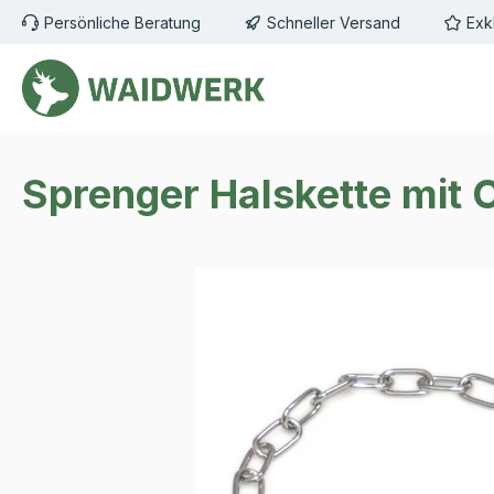
Persönliche Beratung
Schneller Versand
Exk
m Hauptinhalt springen
Zur Suche springen
Zur Hauptnavigation springen
Sprenger Halskette mit
Bildergalerie überspringen