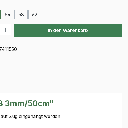
auswählen
54
58
62
l: Gib den gewünschten Wert ein oder benutze die Schaltflächen u
In den Warenkorb
7411550
luß 3mm/50cm"
n auf Zug eingehängt werden.