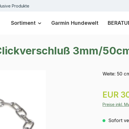
lusive Produkte
Sortiment
Garmin Hundewelt
BERATU
 Clickverschluß 3mm/50c
Weite: 50 c
Regulärer Pr
EUR 3
Preise inkl. 
Sofort ver