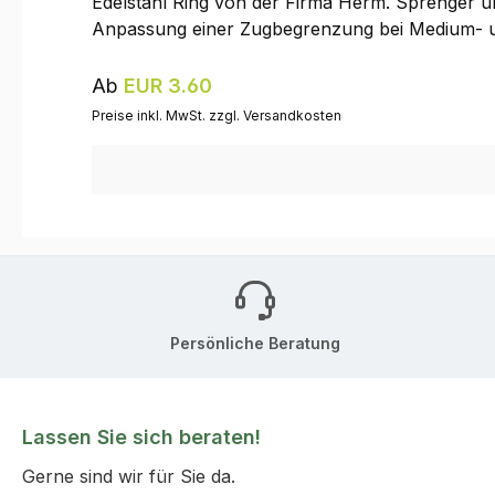
Edelstahl Ring von der Firma Herm. Sprenger um
Anpassung einer Zugbegrenzung bei Medium- und 
Regulärer Preis:
Ab
EUR 3.60
Preise inkl. MwSt. zzgl. Versandkosten
Persönliche Beratung
Lassen Sie sich beraten!
Gerne sind wir für Sie da.