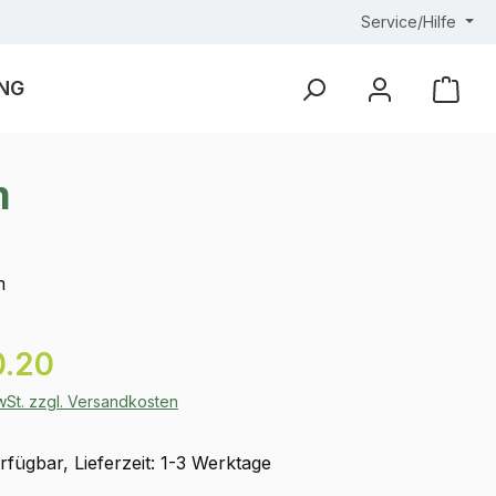
Service/Hilfe
NG
Ware
m
m
eis:
0.20
MwSt. zzgl. Versandkosten
fügbar, Lieferzeit: 1-3 Werktage