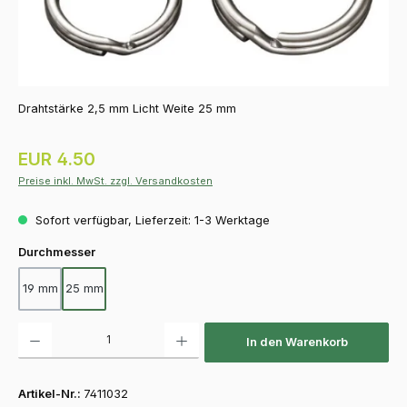
Drahtstärke 2,5 mm Licht Weite 25 mm
Regulärer Preis:
EUR 4.50
Preise inkl. MwSt. zzgl. Versandkosten
Sofort verfügbar, Lieferzeit: 1-3 Werktage
auswählen
Durchmesser
19 mm
25 mm
Produkt Anzahl: Gib den gewünschten Wert ein oder benutze die Schaltfläch
In den Warenkorb
Artikel-Nr.:
7411032