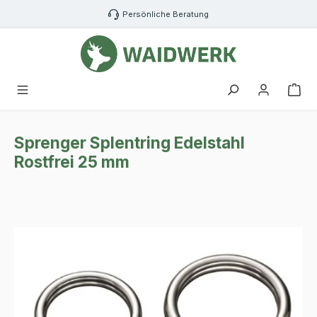
Zum Hauptinhalt springen
Persönliche Beratung
War
Sprenger Splentring Edelstahl
Rostfrei 25 mm
Bildergalerie überspringen